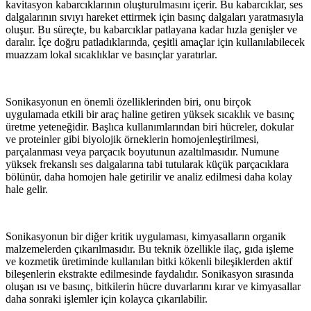
kavitasyon kabarcıklarının oluşturulmasını içerir. Bu kabarcıklar, ses
dalgalarının sıvıyı hareket ettirmek için basınç dalgaları yaratmasıyla
oluşur. Bu süreçte, bu kabarcıklar patlayana kadar hızla genişler ve
daralır. İçe doğru patladıklarında, çeşitli amaçlar için kullanılabilecek
muazzam lokal sıcaklıklar ve basınçlar yaratırlar.
Sonikasyonun en önemli özelliklerinden biri, onu birçok
uygulamada etkili bir araç haline getiren yüksek sıcaklık ve basınç
üretme yeteneğidir. Başlıca kullanımlarından biri hücreler, dokular
ve proteinler gibi biyolojik örneklerin homojenleştirilmesi,
parçalanması veya parçacık boyutunun azaltılmasıdır. Numune
yüksek frekanslı ses dalgalarına tabi tutularak küçük parçacıklara
bölünür, daha homojen hale getirilir ve analiz edilmesi daha kolay
hale gelir.
Sonikasyonun bir diğer kritik uygulaması, kimyasalların organik
malzemelerden çıkarılmasıdır. Bu teknik özellikle ilaç, gıda işleme
ve kozmetik üretiminde kullanılan bitki kökenli bileşiklerden aktif
bileşenlerin ekstrakte edilmesinde faydalıdır. Sonikasyon sırasında
oluşan ısı ve basınç, bitkilerin hücre duvarlarını kırar ve kimyasallar
daha sonraki işlemler için kolayca çıkarılabilir.