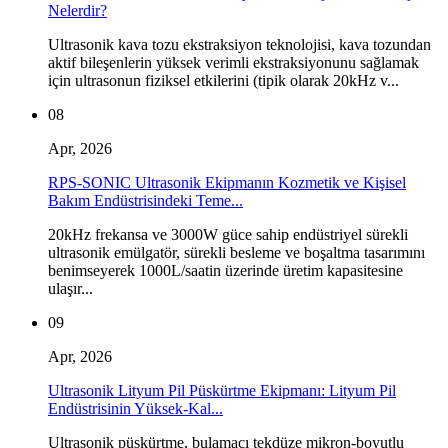
Nelerdir?
Ultrasonik kava tozu ekstraksiyon teknolojisi, kava tozundan
aktif bileşenlerin yüksek verimli ekstraksiyonunu sağlamak
için ultrasonun fiziksel etkilerini (tipik olarak 20kHz v...
08
Apr, 2026
RPS-SONIC Ultrasonik Ekipmanın Kozmetik ve Kişisel
Bakım Endüstrisindeki Teme...
20kHz frekansa ve 3000W güce sahip endüstriyel sürekli
ultrasonik emülgatör, sürekli besleme ve boşaltma tasarımını
benimseyerek 1000L/saatin üzerinde üretim kapasitesine
ulaşır...
09
Apr, 2026
Ultrasonik Lityum Pil Püskürtme Ekipmanı: Lityum Pil
Endüstrisinin Yüksek-Kal...
Ultrasonik püskürtme, bulamacı tekdüze mikron-boyutlu