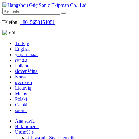
Telefon:
+8615658151051
Dil
Türkçe
English
українська
עברית
Italiano
slovenščina
Norsk
русский
Lietuvių
Melayu
Polski
Català
suomi
Ana sayfa
Hakkımızda
Ürün:% s
Ultrasonik Sıvı İşlemciler