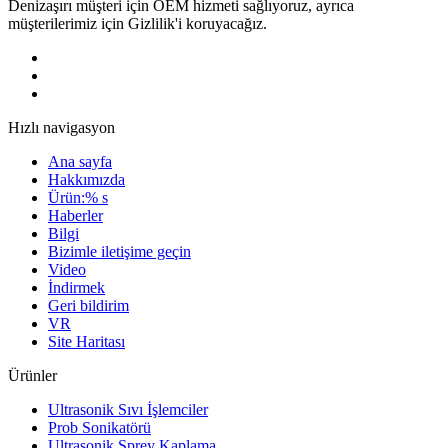
Denizaşırı müşteri için OEM hizmeti sağlıyoruz, ayrıca
müşterilerimiz için Gizlilik'i koruyacağız.
Hızlı navigasyon
Ana sayfa
Hakkımızda
Ürün:% s
Haberler
Bilgi
Bizimle iletişime geçin
Video
İndirmek
Geri bildirim
VR
Site Haritası
Ürünler
Ultrasonik Sıvı İşlemciler
Prob Sonikatörü
Ultrasonik Sprey Kaplama