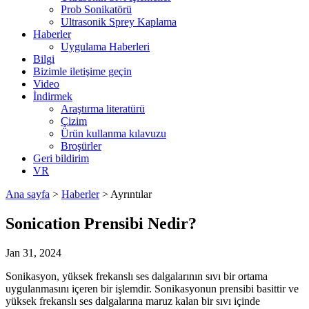
Prob Sonikatörü
Ultrasonik Sprey Kaplama
Haberler
Uygulama Haberleri
Bilgi
Bizimle iletişime geçin
Video
İndirmek
Araştırma literatürü
Çizim
Ürün kullanma kılavuzu
Broşürler
Geri bildirim
VR
Ana sayfa
>
Haberler
> Ayrıntılar
Sonication Prensibi Nedir?
Jan 31, 2024
Sonikasyon, yüksek frekanslı ses dalgalarının sıvı bir ortama
uygulanmasını içeren bir işlemdir. Sonikasyonun prensibi basittir ve
yüksek frekanslı ses dalgalarına maruz kalan bir sıvı içinde