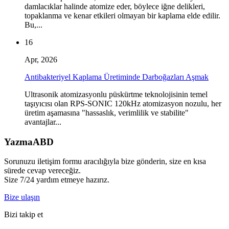
damlacıklar halinde atomize eder, böylece iğne delikleri,
topaklanma ve kenar etkileri olmayan bir kaplama elde edilir.
Bu,...
16
Apr, 2026
Antibakteriyel Kaplama Üretiminde Darboğazları Aşmak
Ultrasonik atomizasyonlu püskürtme teknolojisinin temel
taşıyıcısı olan RPS-SONIC 120kHz atomizasyon nozulu, her
üretim aşamasına "hassaslık, verimlilik ve stabilite"
avantajlar...
Yazma
ABD
Sorunuzu iletişim formu aracılığıyla bize gönderin, size en kısa
sürede cevap vereceğiz.
Size 7/24 yardım etmeye hazırız.
Bize ulaşın
Bizi takip et